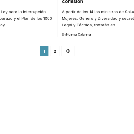
comisión
Ley para la Interrupción
A partir de las 14 los ministros de Salu
barazo y el Plan de los 1000
Mujeres, Género y Diversidad y secret
hoy
…
Legal y Técnica, tratarán en
…
By
Huenú Cabrera
1
2
or medical
ducation.