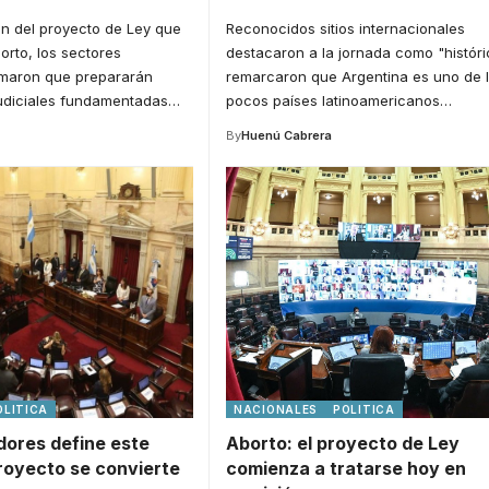
ón del proyecto de Ley que
Reconocidos sitios internacionales
orto, los sectores
destacaron a la jornada como "históri
rmaron que prepararán
remarcaron que Argentina es uno de 
udiciales fundamentadas
…
pocos países latinoamericanos
…
By
Huenú Cabrera
OLITICA
NACIONALES
POLITICA
dores define este
Aborto: el proyecto de Ley
proyecto se convierte
comienza a tratarse hoy en