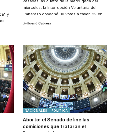
Pasadas las cuatro de la madrugada del
miércoles, la Interrupción Voluntaria del
Embarazo cosechó 38 votos a favor, 29 en
…
ca" y
los
By
Huenú Cabrera
NACIONALES
POLITICA
Aborto: el Senado define las
comisiones que tratarán el