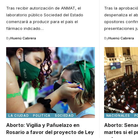
Tras recibir autorización de ANMAT, el
Tras la aprobaci
laboratorio público Sociedad del Estado
despenaliza el ab
comenzará a producir para el país el
opositores confi
fármaco indicado
…
presentaciones j
By
Huenú Cabrera
By
Huenú Cabrera
LA CIUDAD
POLITICA
SOCIEDAD
NACIONALES
P
Aborto: Vigilia y Pañuelazo en
Aborto: Sena
Rosario a favor del proyecto de Ley
martes si el 