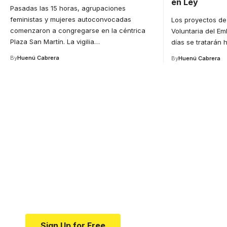
en Ley
Pasadas las 15 horas, agrupaciones
feministas y mujeres autoconvocadas
Los proyectos de 
comenzaron a congregarse en la céntrica
Voluntaria del Em
Plaza San Martín. La vigilia
…
días se tratarán 
By
Huenú Cabrera
By
Huenú Cabrera
Your one-stop resource f
news and education.
Your one-stop resource for medical news and e
Sign Up for Free