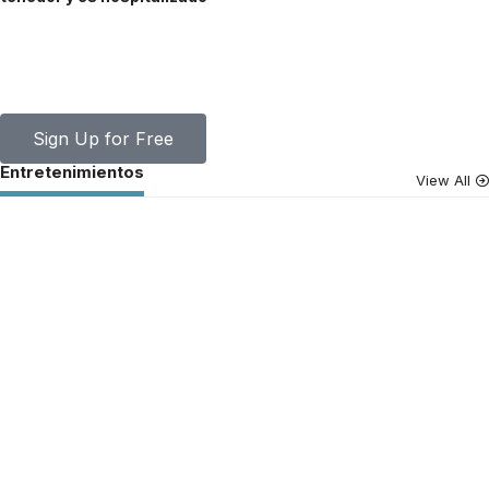
Your one-stop resource for medical news and
education.
Your one-stop resource for medical news and education.
Sign Up for Free
Entretenimientos
View All