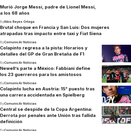
Murió Jorge Messi, padre de Lionel Messi,
a los 68 años
By
Ilibis Reyes Ortega
Brutal choque en Francia y San Luis: Dos mujeres
atrapadas tras impacto entre taxi y Fiat Siena
By
ComunicAr Noticias
Colapinto regresa a la pista: Horarios y
detalles del GP de Gran Bretaña de F1
By
ComunicAr Noticias
Newell’s parte a México: Fabbiani define
los 23 guerreros para los amistosos
By
ComunicAr Noticias
Colapinto lucha en Austria: 15° puesto tras
una carrera accidentada en Spielberg
By
ComunicAr Noticias
Central se despide de la Copa Argentina:
Derrota por penales ante Unión tras fallida
definición
By
ComunicAr Noticias