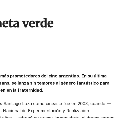
neta verde
 más prometedores del cine argentino. En su última
rans, se lanza sin temores al género fantástico para
en en la fraternidad.
és Santiago Loza como cineasta fue en 2003, cuando —
a Nacional de Experimentación y Realización
2 años— estrenó su primer largometraje: el drama sereno