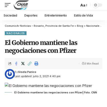
Aa
Sociedad
Deportes
Entretenimiento
Estilo de Vida
ComunicAr Noticias - Rosario, Provincia de Santa Fe
>
Blog
>
Nacionales
>
El
NACIONALES
El Gobierno mantiene las
negociaciones con Pfizer
3 Min Read
By
Gisela Panico
Last updated: julio 2, 2021 4:40 pm
El Gobierno mantiene las negociaciones con Pfizer| Foto. CNN