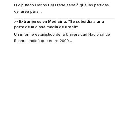
El diputado Carlos Del Frade señaló que las partidas
del área para
…
Extranjeros en Medicina: “Se subsidia a una
parte de la clase media de Brasil”
Un informe estadístico de la Universidad Nacional de
Rosario indicó que entre 2009
…
Your one-stop
resource for medical
news and education.
Your one-stop resource for
medical news and education.