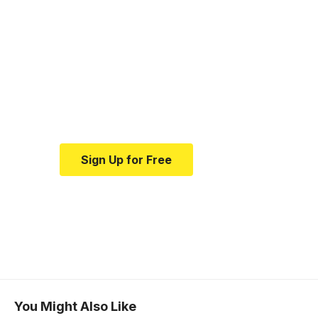
Your one-stop
resource for medical
news and education.
Your one-stop resource for
medical news and education.
Sign Up for Free
You Might Also Like