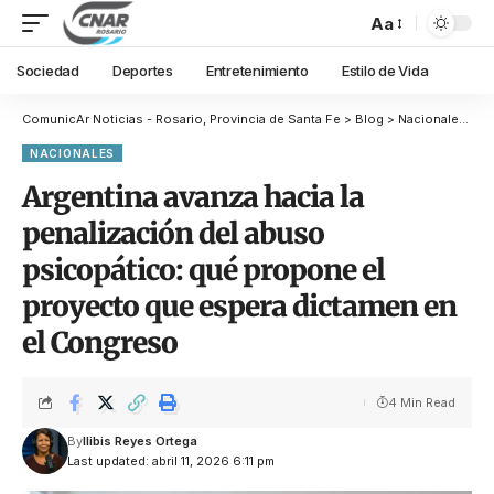
Aa
Sociedad
Deportes
Entretenimiento
Estilo de Vida
ComunicAr Noticias - Rosario, Provincia de Santa Fe
>
Blog
>
Nacionales
>
Ar
NACIONALES
Argentina avanza hacia la
penalización del abuso
psicopático: qué propone el
proyecto que espera dictamen en
el Congreso
4 Min Read
By
Ilibis Reyes Ortega
Last updated: abril 11, 2026 6:11 pm