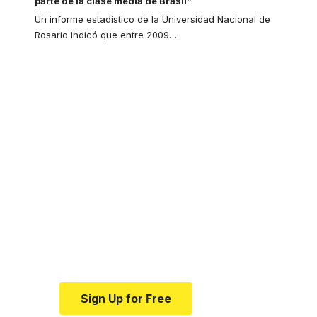
parte de la clase media de Brasil”
Un informe estadístico de la Universidad Nacional de
Rosario indicó que entre 2009
…
Your one-stop
resource for medical
news and education.
Your one-stop resource for
medical news and education.
Sign Up for Free