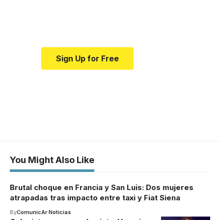
Your one-stop resource for
medical news and education.
Sign Up for Free
You Might Also Like
Brutal choque en Francia y San Luis: Dos mujeres
atrapadas tras impacto entre taxi y Fiat Siena
By
ComunicAr Noticias