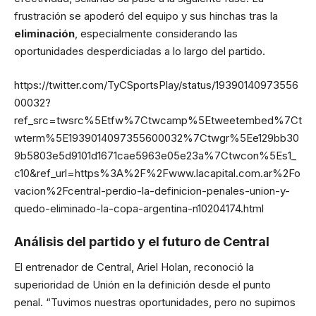
frustración se apoderó del equipo y sus hinchas tras la
eliminación
, especialmente considerando las
oportunidades desperdiciadas a lo largo del partido.
https://twitter.com/TyCSportsPlay/status/19390140973556
00032?
ref_src=twsrc%5Etfw%7Ctwcamp%5Etweetembed%7Ct
wterm%5E1939014097355600032%7Ctwgr%5Ee129bb30
9b5803e5d9101d1671cae5963e05e23a%7Ctwcon%5Es1_
c10&ref_url=https%3A%2F%2Fwww.lacapital.com.ar%2Fo
vacion%2Fcentral-perdio-la-definicion-penales-union-y-
quedo-eliminado-la-copa-argentina-n10204174.html
Análisis del partido y el futuro de Central
El entrenador de Central, Ariel Holan, reconoció la
superioridad de Unión en la definición desde el punto
penal. “Tuvimos nuestras oportunidades, pero no supimos