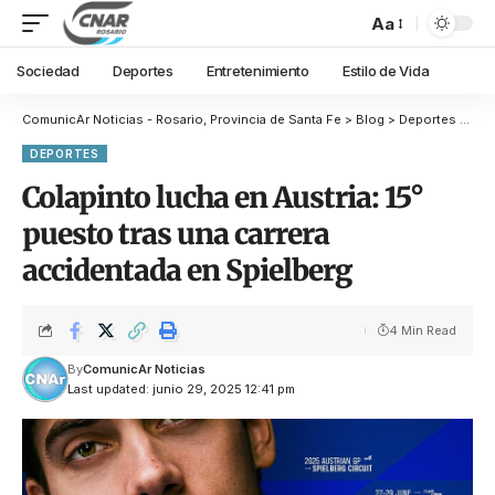
Aa
Sociedad
Deportes
Entretenimiento
Estilo de Vida
ComunicAr Noticias - Rosario, Provincia de Santa Fe
>
Blog
>
Deportes
>
Col
DEPORTES
Colapinto lucha en Austria: 15°
puesto tras una carrera
accidentada en Spielberg
4 Min Read
By
ComunicAr Noticias
Last updated: junio 29, 2025 12:41 pm