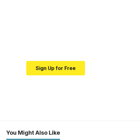
Your one-stop
resource for medical
news and education.
Your one-stop resource for
medical news and education.
Sign Up for Free
You Might Also Like