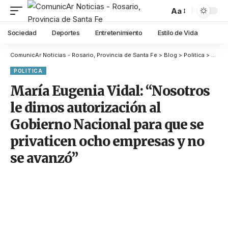
Aa
Sociedad
Deportes
Entretenimiento
Estilo de Vida
ComunicAr Noticias - Rosario, Provincia de Santa Fe
>
Blog
>
Politica
>
María
POLITICA
María Eugenia Vidal: “Nosotros
le dimos autorización al
Gobierno Nacional para que se
privaticen ocho empresas y no
se avanzó”