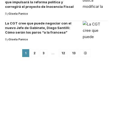
que impulsará la reforma política y
corregirá el proyecto de Inocencia Fiscal
By
Gisela Panico
La CGT cree que puede negociar con el
nuevo Jefe de Gabinete, Diego Santilli:
Cómo serán los paros “a la francesa”
By
Gisela Panico
1
2
3
…
12
13
Your one-stop resource for
medical news and
education.
Your one-stop resource for medical news and