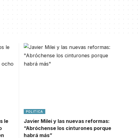
POLITICA
s le
Javier Milei y las nuevas reformas:
o
“Abróchense los cinturones porque
en
habrá más”