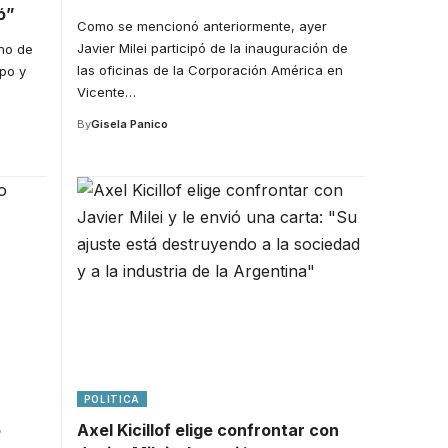
ó”
Como se mencionó anteriormente, ayer
Javier Milei participó de la inauguración de
rno de
las oficinas de la Corporación América en
po y
Vicente
…
By
Gisela Panico
POLITICA
o
Axel Kicillof elige confrontar con