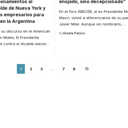
ionamientos al
enojado, sino decepcionado”
lde de Nueva York y
En el Foro ABECEB, el ex Presidente M
os empresarios para
Macri, volvió a diferenciarse de su par
 en la Argentina
Javier Milei. Aunque sin nombrarlo,
…
su discurso en el American
By
Gisela Panico
 Miami, El Presidente
tó contra el Alcalde electo
…
1
2
3
…
7
8
for
tion.