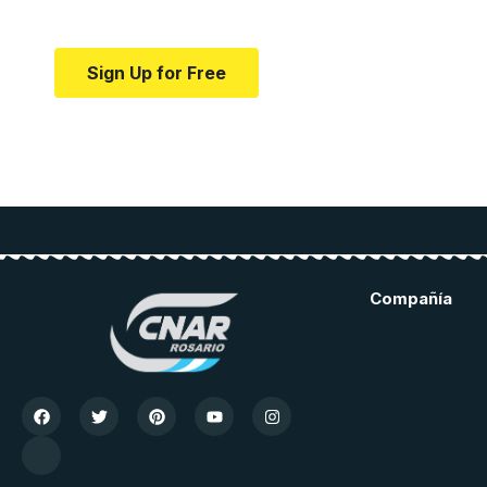
Your one-stop resource for medical news and e
Sign Up for Free
Compañía