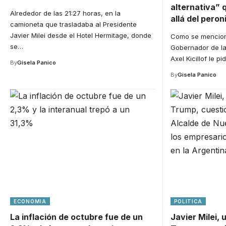
alternativa” 
Alrededor de las 21:27 horas, en la
allá del pero
camioneta que trasladaba al Presidente
Javier Milei desde el Hotel Hermitage, donde
Como se mencionó
se
…
Gobernador de la
Axel Kicillof le p
By
Gisela Panico
By
Gisela Panico
ECONOMIA
POLITICA
La inflación de octubre fue de un
Javier Milei, 