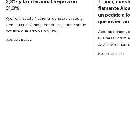
2,3% y la interanual trepó a un
Trump, cuest
31,3%
flamante Alca
un pedido a l
Ayer el Instituto Nacional de Estadísticas y
que inviertan
Censo (INDEC) dio a conocer la inflación de
octubre que arrojó un 2,3%,
…
Apenas comenzó 
Business Forum en
By
Gisela Panico
Javier Milei apun
By
Gisela Panico
Your one-stop resource 
medical news and educa