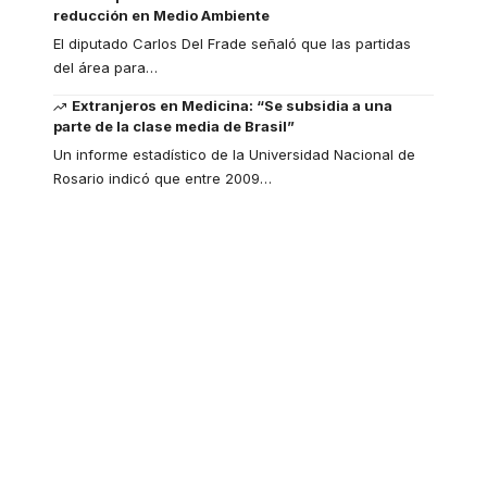
reducción en Medio Ambiente
El diputado Carlos Del Frade señaló que las partidas
del área para
…
Extranjeros en Medicina: “Se subsidia a una
parte de la clase media de Brasil”
Un informe estadístico de la Universidad Nacional de
Rosario indicó que entre 2009
…
Your one-stop
resource for medical
news and education.
Your one-stop resource for