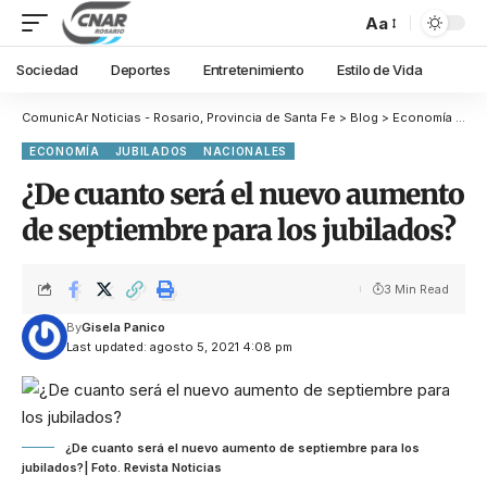
Aa
Sociedad
Deportes
Entretenimiento
Estilo de Vida
ComunicAr Noticias - Rosario, Provincia de Santa Fe
>
Blog
>
Economía
>
¿De
ECONOMÍA
JUBILADOS
NACIONALES
¿De cuanto será el nuevo aumento
de septiembre para los jubilados?
3 Min Read
By
Gisela Panico
Last updated: agosto 5, 2021 4:08 pm
¿De cuanto será el nuevo aumento de septiembre para los
jubilados?| Foto. Revista Noticias