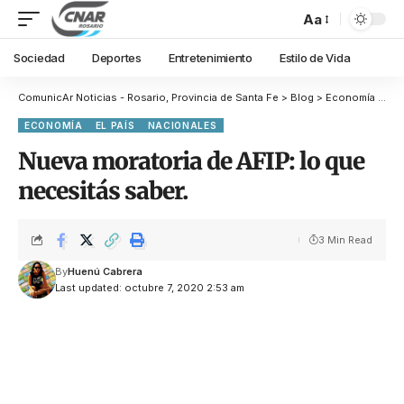
Aa
Sociedad
Deportes
Entretenimiento
Estilo de Vida
ComunicAr Noticias - Rosario, Provincia de Santa Fe
>
Blog
>
Economía
>
Nue
ECONOMÍA
EL PAÍS
NACIONALES
Nueva moratoria de AFIP: lo que
necesitás saber.
3 Min Read
By
Huenú Cabrera
Last updated: octubre 7, 2020 2:53 am