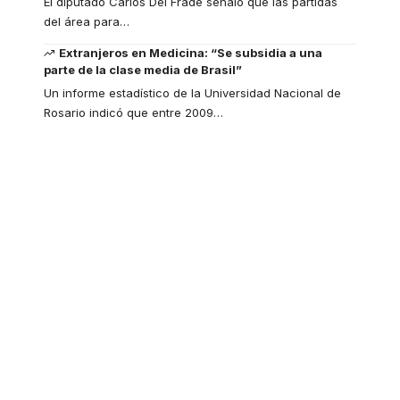
El diputado Carlos Del Frade señaló que las partidas
del área para
…
Extranjeros en Medicina: “Se subsidia a una
parte de la clase media de Brasil”
Un informe estadístico de la Universidad Nacional de
Rosario indicó que entre 2009
…
Your one-stop
resource for medical
news and education.
Your one-stop resource for
medical news and education.