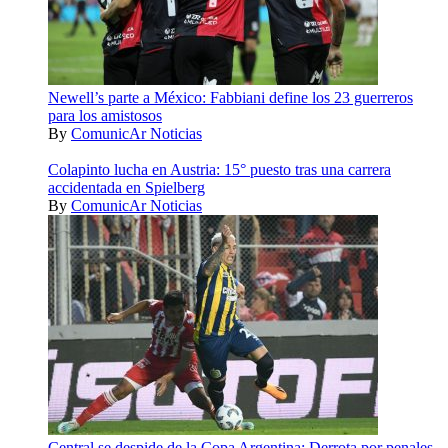
Newell’s parte a México: Fabbiani define los 23 guerreros
para los amistosos
By
ComunicAr Noticias
Colapinto lucha en Austria: 15° puesto tras una carrera
accidentada en Spielberg
By
ComunicAr Noticias
Central se despide de la Copa Argentina: Derrota por penales