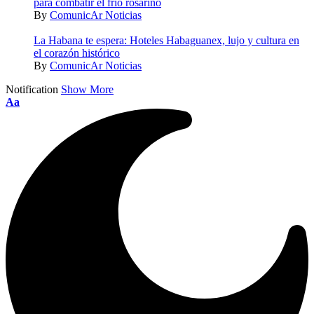
para combatir el frío rosarino
By
ComunicAr Noticias
La Habana te espera: Hoteles Habaguanex, lujo y cultura en
el corazón histórico
By
ComunicAr Noticias
Notification
Show More
Aa