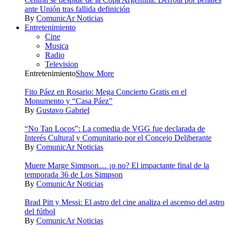
ante Unión tras fallida definición
By
ComunicAr Noticias
Entretenimiento
Cine
Musica
Radio
Television
Entretenimiento
Show More
Fito Páez en Rosario: Mega Concierto Gratis en el
Monumento y “Casa Páez”
By
Gustavo Gabriel
“No Tan Locos”: La comedia de VGG fue declarada de
Interés Cultural y Comunitario por el Concejo Deliberante
By
ComunicAr Noticias
Muere Marge Simpson… ¡o no? El impactante final de la
temporada 36 de Los Simpson
By
ComunicAr Noticias
Brad Pitt y Messi: El astro del cine analiza el ascenso del astro
del fútbol
By
ComunicAr Noticias