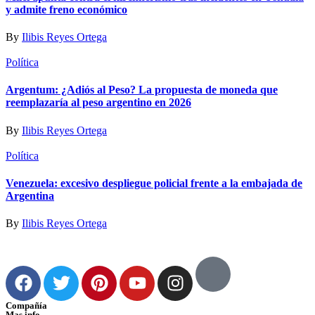
y admite freno económico
By
Ilibis Reyes Ortega
Política
Argentum: ¿Adiós al Peso? La propuesta de moneda que
reemplazaría al peso argentino en 2026
By
Ilibis Reyes Ortega
Política
Venezuela: excesivo despliegue policial frente a la embajada de
Argentina
By
Ilibis Reyes Ortega
Compañía
Mas info