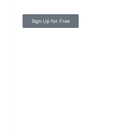
Your one-stop resource for medical news and
education.
Sign Up for Free