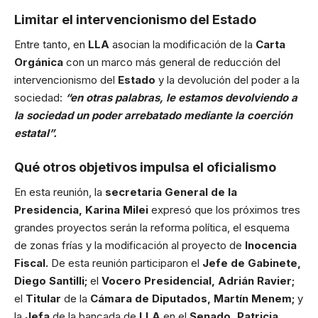
Limitar el intervencionismo del Estado
Entre tanto, en
LLA
asocian la modificación de la
Carta
Orgánica
con un marco más general de reducción del
intervencionismo del
Estado
y la devolución del poder a la
sociedad:
“en otras palabras, le estamos devolviendo a
la sociedad un poder arrebatado mediante la coerción
estatal”.
Qué otros objetivos impulsa el oficialismo
En esta reunión, la
secretaria General de la
Presidencia, Karina Milei
expresó que los próximos tres
grandes proyectos serán la reforma política, el esquema
de zonas frías y la modificación al proyecto de
Inocencia
Fiscal.
De esta reunión participaron el
Jefe de Gabinete,
Diego Santilli;
el
Vocero Presidencial, Adrián Ravier;
el
Titular
de la
Cámara de Diputados, Martín Menem;
y
la
Jefa
de la bancada de
LLA
en el
Senado, Patricia