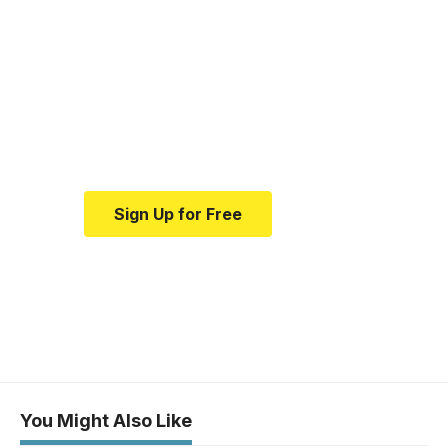
Your one-stop
resource for medical
news and education.
Your one-stop resource for
medical news and education.
Sign Up for Free
You Might Also Like