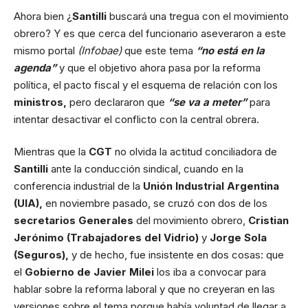
Ahora bien ¿
Santilli
buscará una tregua con el movimiento
obrero? Y es que cerca del funcionario aseveraron a este
mismo portal
(Infobae)
que este tema
“no está en la
agenda”
y que el objetivo ahora pasa por la reforma
política, el pacto fiscal y el esquema de relación con los
ministros,
pero declararon que
“se va a meter”
para
intentar desactivar el conflicto con la central obrera.
Mientras que la
CGT
no olvida la actitud conciliadora de
Santilli
ante la conducción sindical, cuando en la
conferencia industrial de la
Unión Industrial Argentina
(UIA),
en noviembre pasado, se cruzó con dos de los
secretarios Generales
del movimiento obrero,
Cristian
Jerónimo (Trabajadores del Vidrio)
y
Jorge Sola
(Seguros),
y de hecho, fue insistente en dos cosas: que
el
Gobierno de Javier Milei
los iba a convocar para
hablar sobre la reforma laboral y que no creyeran en las
versiones sobre el tema porque había voluntad de llegar a