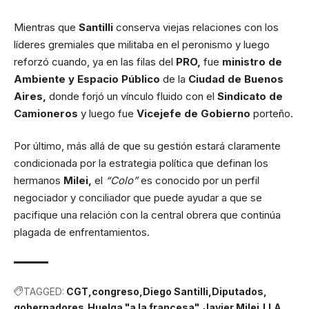
Mientras que
Santilli
conserva viejas relaciones con los
líderes gremiales que militaba en el peronismo y luego
reforzó cuando, ya en las filas del
PRO,
fue
ministro de
Ambiente y Espacio Público
de la
Ciudad de Buenos
Aires,
donde forjó un vínculo fluido con el
Sindicato de
Camioneros
y luego fue
Vicejefe de Gobierno
porteño.
Por último, más allá de que su gestión estará claramente
condicionada por la estrategia política que definan los
hermanos
Milei,
el
“Colo”
es conocido por un perfil
negociador y conciliador que puede ayudar a que se
pacifique una relación con la central obrera que continúa
plagada de enfrentamientos.
TAGGED:
CGT
congreso
Diego Santilli
Diputados
gobernadores
Huelga "a la francesa"
Javier Milei
LLA