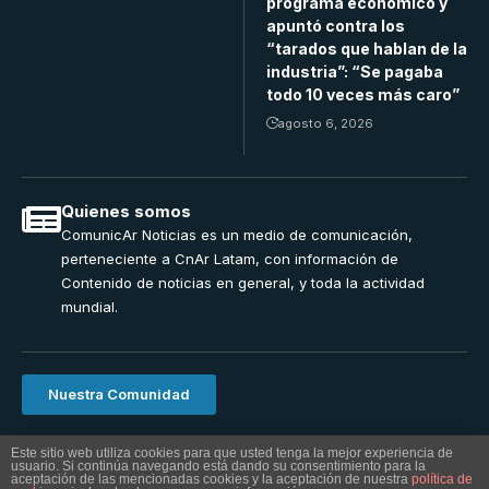
programa económico y
apuntó contra los
“tarados que hablan de la
industria”: “Se pagaba
todo 10 veces más caro”
agosto 6, 2026
Quienes somos
ComunicAr Noticias es un medio de comunicación,
perteneciente a CnAr Latam, con información de
Contenido de noticias en general, y toda la actividad
mundial.
Nuestra Comunidad
ComunicAr Noticias una realizacion de Cnar Latam 2024.
Este sitio web utiliza cookies para que usted tenga la mejor experiencia de
usuario. Si continúa navegando está dando su consentimiento para la
Powered by
MS Interactiva
Al utilizar este sitio, usted acepta la
Política de
aceptación de las mencionadas cookies y la aceptación de nuestra
política de
Accept