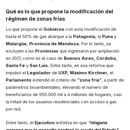
Qué es lo que propone la modificación del
régimen de zonas frías
Lo que propone el
Gobierno
con esta modificación de
hasta el 50% de gas abarque a la
Patagonia,
la
Puna
y
Malargüe, Provincia de Mendoza.
Por lo tanto, se
excluyen a las
Provincias
que ingresaron por ampliación
en 2021, como es el caso de
Buenos Aires, Córdoba,
Santa Fe
y
San Luis.
Entre tanto, en esa reforma que
impulsó el
Legislador
de
UXP, Máximo Kirchner,
el
Parlamento
extendió el criterio de
“zona fría”
,
a partir de
parámetros bioambientales, elevando el número de
beneficiarios de 950.000 mil a 4 millones de hogares, casi
la mitad de los usuarios residenciales con acceso a gas
por red.
Entre tanto, el
Ejecutivo
enfatiza en que
“ninguna
persona que la necesite perderá la ayuda del Estado”,