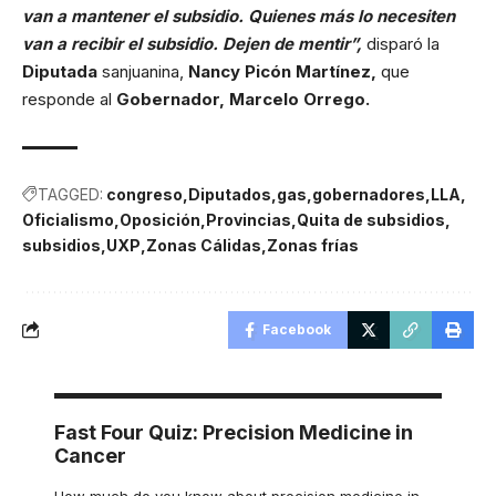
van a mantener el subsidio. Quienes más lo necesiten
van a recibir el subsidio. Dejen de mentir”,
disparó la
Diputada
sanjuanina,
Nancy Picón Martínez,
que
responde al
Gobernador, Marcelo Orrego.
TAGGED:
congreso
Diputados
gas
gobernadores
LLA
Oficialismo
Oposición
Provincias
Quita de subsidios
subsidios
UXP
Zonas Cálidas
Zonas frías
Facebook
Fast Four Quiz: Precision Medicine in
Cancer
How much do you know about precision medicine in