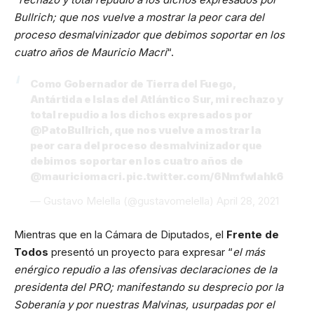
Bullrich; que nos vuelve a mostrar la peor cara del
proceso desmalvinizador que debimos soportar en los
cuatro años de Mauricio Macri
“.
Como Gobernador de Tierra del Fuego,
Antártida e Islas del Atlántico Sur, mi rechazo y
total repudio a los dichos expresados por
@PatoBullrich
, que nos vuelve a mostrar la
peor cara del proceso desmalvinizador que
debimos soportar en los cuatro años de
@mauriciomacri
.
pic.twitter.com/6NmfwIahk6
— Gustavo Melella (@gustavomelella)
April 28, 2021
Mientras que en la Cámara de Diputados, el
Frente de
Todos
presentó un proyecto para expresar “
el más
enérgico repudio a las ofensivas declaraciones de la
presidenta del PRO; manifestando su desprecio por la
Soberanía y por nuestras Malvinas, usurpadas por el