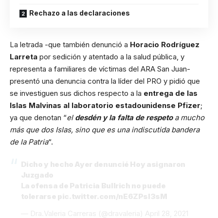
Rechazo a las declaraciones
La letrada -que también denunció a
Horacio Rodríguez
Larreta
por sedición y atentado a la salud pública, y
representa a familiares de víctimas del ARA San Juan-
presentó una denuncia contra la líder del PRO y pidió que
se investiguen sus dichos respecto a la
entrega de las
Islas Malvinas al laboratorio estadounidense Pfizer
;
ya que denotan “
el
desdén y la falta de respeto
a mucho
más que dos Islas, sino que es una indiscutida bandera
de la Patria
“.
Dicho y hecho Ayer denuncié Hoy asignaron
Juzgado
La ofensa de Patricia Bullrich no puede
tolerarse
pic.twitter.com/nE6ZPsl3sM
— Dra.Valeria Carreras (@dravaleria)
April 28, 2021