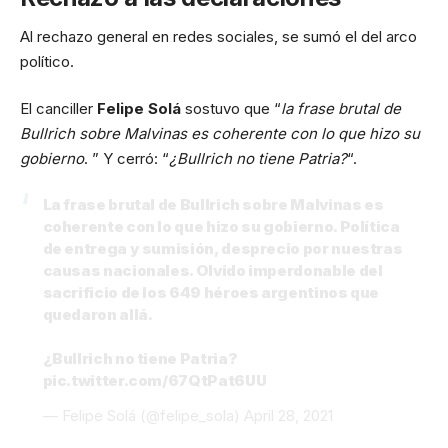
Al rechazo general en redes sociales, se sumó el del arco
político.
El canciller
Felipe Solá
sostuvo que “
la frase brutal de
Bullrich sobre Malvinas es coherente con lo que hizo su
gobierno
. ” Y cerró: “
¿Bullrich no tiene Patria?
“.
La frase brutal de Bullrich sobre Malvinas es
coherente con lo que hizo su gobierno. Política
de entrega y sumisión, desprecio por nuestras
causas nacionales. Olvido imperdonable del
sacrificio de los 649 héroes argentinos que
quedaron allá.
¿Bullrich no tiene Patria?
pic.twitter.com/67QtPat6UU
— Felipe Solá (@felipe_sola)
April 28, 2021