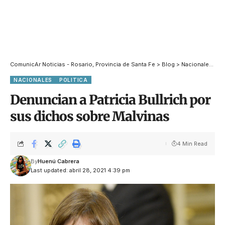
ComunicAr Noticias - Rosario, Provincia de Santa Fe
>
Blog
>
Nacionales
>
De
NACIONALES
POLITICA
Denuncian a Patricia Bullrich por
sus dichos sobre Malvinas
4 Min Read
By
Huenú Cabrera
Last updated: abril 28, 2021 4:39 pm