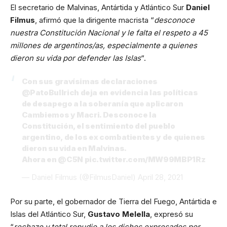
El secretario de Malvinas, Antártida y Atlántico Sur
Daniel
Filmus
, afirmó que la dirigente macrista “
desconoce
nuestra Constitución Nacional y le falta el respeto a 45
millones de argentinos/as, especialmente a quienes
dieron su vida por defender las Islas
“.
Con sus gravísimas declaraciones
@PatoBullrich
deja en evidencia las políticas
de desapego a la soberanía que aplicaron
Cambiemos y Macri. Desconoce la
Constitución, el sentimiento del pueblo
argentino, de los ex combatientes y de quienes
dieron su vida en Malvinas.
Ahora en
@C5N
pic.twitter.com/MW99MBP1Rz
— Daniel Filmus (@FilmusDaniel)
April 28, 2021
Por su parte, el gobernador de Tierra del Fuego, Antártida e
Islas del Atlántico Sur,
Gustavo Melella
, expresó su
“
rechazo y total repudio a los dichos expresados por