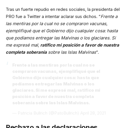
Tras un fuerte repudio en redes sociales, la presidenta del
PRO fue a Twitter a intentar aclarar sus dichos. “
Frente a
las mentiras por la cual no se compraron vacunas,
ejemplifiqué que el Gobierno dijo cualquier cosa: hasta
que podíamos entregar las Malvinas o los glaciares. Si
me expresé mal,
ratifico mi posición a favor de nuestra
completa soberanía
sobre las Islas Malvinas
“.
Frente a las mentiras por la cual no se
compraron vacunas, ejemplifiqué que el
Gobierno dijo cualquier cosa: hasta que
podíamos entregar las Malvinas o los
glaciares. Si me expresé mal, ratifico mi
posición a favor de nuestra completa
soberanía sobre las Islas Malvinas.
— Patricia Bullrich (@PatoBullrich)
April 28, 2021
Rechazo a las declaraciones