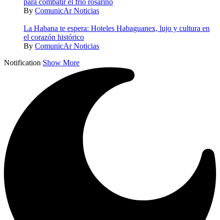
para combatir el frío rosarino
By
ComunicAr Noticias
La Habana te espera: Hoteles Habaguanex, lujo y cultura en
el corazón histórico
By
ComunicAr Noticias
Notification
Show More