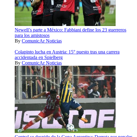
Newell’s parte a México: Fabbiani define los 23 guerreros
para los amistosos
By
ComunicAr Noticias
Colapinto lucha en Austria: 15° puesto tras una carrera
accidentada en Spielberg
By
ComunicAr Noticias
Central se despide de la Copa Argentina: Derrota por penales