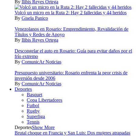
By
Ilibis Reyes Ortega
Volcó un micro en la Ruta 2: Hay 2 fallecidas y 44 heridos
By
Gisela Panico
Venezolanos en Rosario: Emprendimiento, Revalidación de
Títulos y Redes de Apoyo
By
Ilibis Reyes Ortega
Descongelar el auto en Rosario: Guía para evitar daños por el
frío extremo
By
ComunicAr Noticias
Presupuesto universitario: Rosario enfrenta la peor crisis de
inversión desde 2006
By
ComunicAr Noticias
Deportes
Basquet
Copa Libertadores
Futbol
Rugby
Superliga
Tennis
Deportes
Show More
Brutal choque en Francia y San Luis: Dos mujeres atrapadas