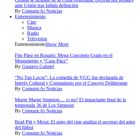
ante Unión tras fallida definición
By
ComunicAr Noticias
Entretenimiento
Cine
Musica
Radio
Television
Entretenimiento
Show More
Fito Páez en Rosario: Mega Concierto Gratis en el
Monumento y “Casa Páez”
By
Gustavo Gabriel
“No Tan Locos”: La comedia de VGG fue declarada de
Interés Cultural y Comunitario por el Concejo Deliberante
By
ComunicAr Noticias
Muere Marge Simpson… ¡o no? El impactante final de la
temporada 36 de Los Simpson
By
ComunicAr Noticias
Brad Pitt y Messi: El astro del cine analiza el ascenso del astro
del fútbol
By
ComunicAr Noticias