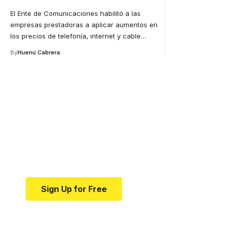
El Ente de Comunicaciones habilitó a las
empresas prestadoras a aplicar aumentos en
los precios de telefonía, internet y cable
…
By
Huenú Cabrera
Your one-stop resource f
news and education.
Your one-stop resource for medical news and e
Sign Up for Free