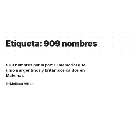
Etiqueta:
909 nombres
909 nombres por la paz: El memorial que
unió a argentinos y británicos caídos en
Malvinas
By
Melissa Vitteri
Your one-stop resource for
medical news and