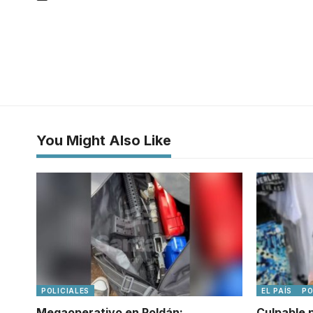
You Might Also Like
POLICIALES
EL PAÍS
PO
Megaoperativo en Roldán:
Culpable 