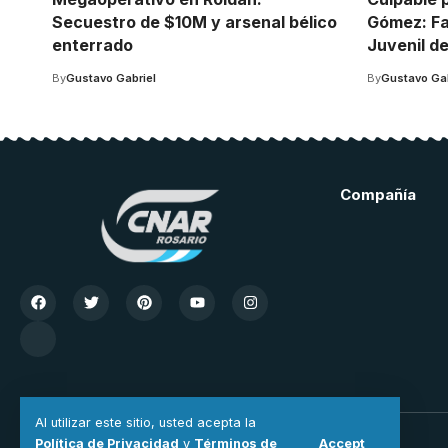
Secuestro de $10M y arsenal bélico
Gómez: Fal
enterrado
Juvenil de
By
Gustavo Gabriel
By
Gustavo Gab
Compañía
Al utilizar este sitio, usted acepta la
Accept
Política de Privacidad
y
Términos de