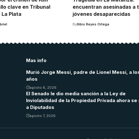
lo clave en Tribunal
encuentran asesinadas a 
 La Plata
jóvenes desaparecidas
riel
By
Ilibis Reyes Ortega
Mas info
Murió Jorge Messi, padre de Lionel Messi, a lo
años
agosto 8, 2026
El Senado le dio media sanción a la Ley de
Inviolabilidad de la Propiedad Privada ahora se 
a Diputados
agosto 7, 2026