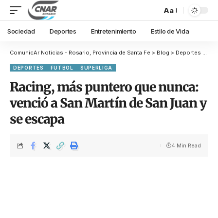
Aa
Sociedad
Deportes
Entretenimiento
Estilo de Vida
ComunicAr Noticias - Rosario, Provincia de Santa Fe
>
Blog
>
Deportes
>
Fut
DEPORTES
FUTBOL
SUPERLIGA
Racing, más puntero que nunca:
venció a San Martín de San Juan y
se escapa
4 Min Read