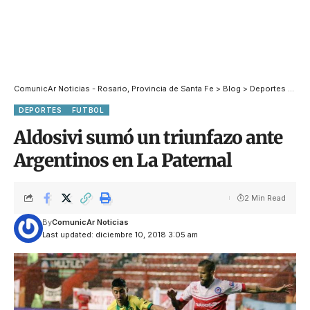
ComunicAr Noticias - Rosario, Provincia de Santa Fe
>
Blog
>
Deportes
>
Fut
DEPORTES
FUTBOL
Aldosivi sumó un triunfazo ante
Argentinos en La Paternal
2 Min Read
By
ComunicAr Noticias
Last updated: diciembre 10, 2018 3:05 am