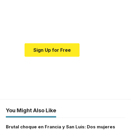
news and education.
Your one-stop resource for
medical news and education.
Sign Up for Free
You Might Also Like
Brutal choque en Francia y San Luis: Dos mujeres