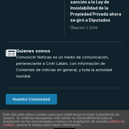
sanción a la Ley de
Inviolabilidad de la
Propiedad Privada ahora
se giró a Diputados
agosto 7, 2026
Quienes somos
ComunicAr Noticias es un medio de comunicación,
perteneciente a CnAr Latam, con información de
Contenido de noticias en general, y toda la actividad
mundial.
Nuestra Comunidad
ComunicAr Noticias una realizacion de Cnar Latam 2024.
Este sitio web utiliza cookies para que usted tenga la mejor experiencia de
usuario. Si continúa navegando está dando su consentimiento para la
Powered by
MS Interactiva
Al utilizar este sitio, usted acepta la
Política de
aceptación de las mencionadas cookies y la aceptación de nuestra
política de
Accept
cookies
Privacidad
, pinche el enlace para mayor información.
y
Términos de Uso
.