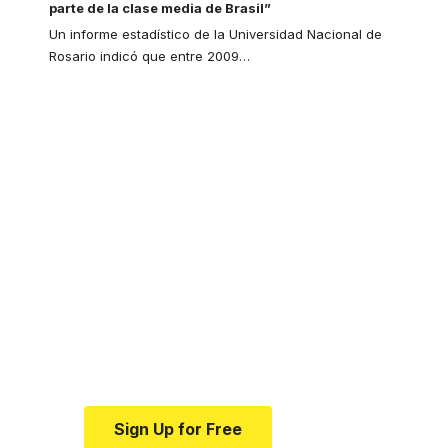
parte de la clase media de Brasil”
Un informe estadístico de la Universidad Nacional de
Rosario indicó que entre 2009
…
Your one-stop
resource for medical
news and education.
Your one-stop resource for
medical news and education.
Sign Up for Free