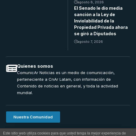
agosto 8, 2026
El Senado le dio media
sanción a la Ley de
Inviolabilidad de la
Propiedad Privada ahora
se giró a Diputados
agosto 7, 2026
Quienes somos
ComunicAr Noticias es un medio de comunicación,
perteneciente a CnAr Latam, con información de
Contenido de noticias en general, y toda la actividad
mundial.
Nuestra Comunidad
ComunicAr Noticias una realizacion de Cnar Latam 2024.
Este sitio web utiliza cookies para que usted tenga la mejor experiencia de