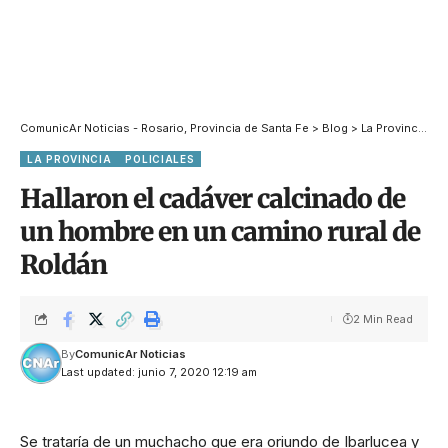
ComunicAr Noticias - Rosario, Provincia de Santa Fe
>
Blog
>
La Provincia
>
H
LA PROVINCIA
POLICIALES
Hallaron el cadáver calcinado de
un hombre en un camino rural de
Roldán
2 Min Read
By
ComunicAr Noticias
Last updated: junio 7, 2020 12:19 am
Se trataría de un muchacho que era oriundo de Ibarlucea y