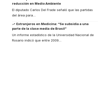
reducción en Medio Ambiente
El diputado Carlos Del Frade señaló que las partidas
del área para
…
Extranjeros en Medicina: “Se subsidia a una
parte de la clase media de Brasil”
Un informe estadístico de la Universidad Nacional de
Rosario indicó que entre 2009
…
Your one-stop
resource for medical
news and education.
Your one-stop resource for