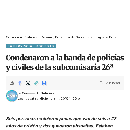
ComunicAr Noticias - Rosario, Provincia de Santa Fe
>
Blog
>
La Provincia
>
C
LA PROVINCIA
SOCIEDAD
Condenaron a la banda de policías
y civiles de la subcomisaría 26ª
3 Min Read
By
ComunicAr Noticias
Last updated: diciembre 4, 2018 11:56 pm
Seis personas recibieron penas que van de seis a 22
años de prisión y dos quedaron absueltas. Estaban