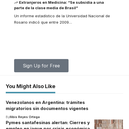
Extranjeros en Medicina: “Se subsidia a una
parte de la clase media de Brasil”
Un informe estadístico de la Universidad Nacional de
Rosario indicó que entre 2009
…
Your one-stop resource for medical
news and education.
Your one-stop resource for medical news and
education.
Sign Up for Free
You Might Also Like
Venezolanos en Argentina: trámites
migratorios sin documentos vigentes
By
Ilibis Reyes Ortega
Pymes santafesinas alertan: Cierres y
empleo en jaque por crisis económica