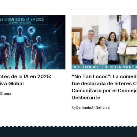
A
ACTUALIDAD
ENTRETENIMIENT
tes de la IA en 2025:
“No Tan Locos”: La comed
va Global
fue declarada de Interés C
Comunitario por el Concej
 Ortega
Deliberante
By
ComunicAr Noticias