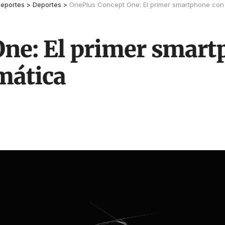
eportes
>
Deportes
>
OnePlus Concept One: El primer smartphone con
One: El primer smar
mática