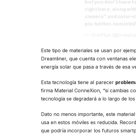
but you don’t have to
right here, along wit
camera” and color-sh
pic.twitter.com/els
— OnePlus (@oneplu
Este tipo de materiales se usan por eje
Dreamliner, que cuenta con ventanas elec
energía solar que pasa a través de esa ve
Esta tecnología tiene al parecer
problem
firma Material ConneXion, “si cambias c
tecnología se degradará a lo largo de los
Dato no menos importante, este material
usa en estos móviles es reducida. Reco
que podría incorporar los futuros sma