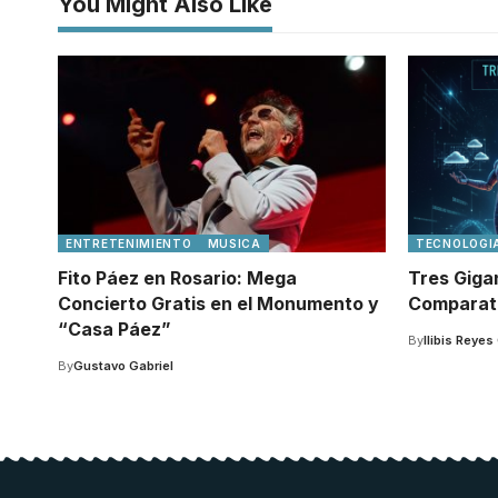
You Might Also Like
ENTRETENIMIENTO
MUSICA
TECNOLOGI
Fito Páez en Rosario: Mega
Tres Gigan
Concierto Gratis en el Monumento y
Comparati
“Casa Páez”
By
Ilibis Reyes
By
Gustavo Gabriel