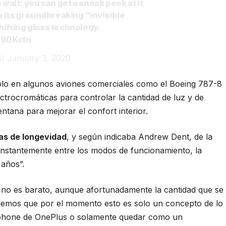
 wait: you can get a sneak peek at it
h its groundbreaking “invisible
ifting glass technology.
V9DKctn
s)
January 3, 2020
mplo en algunos aviones comerciales como el Boeing 787-8
trocromáticas para controlar la cantidad de luz y de
ntana para mejorar el confort interior.
as de longevidad
, y según indicaba Andrew Dent, de la
onstantemente entre los modos de funcionamiento, la
 años”.
 no es barato, aunque afortunadamente la cantidad que se
rdemos que por el momento esto es solo un concepto de lo
rtphone de OnePlus o solamente quedar como un