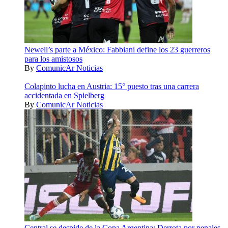
Newell’s parte a México: Fabbiani define los 23 guerreros
para los amistosos
By
ComunicAr Noticias
Colapinto lucha en Austria: 15° puesto tras una carrera
accidentada en Spielberg
By
ComunicAr Noticias
Central se despide de la Copa Argentina: Derrota por penales