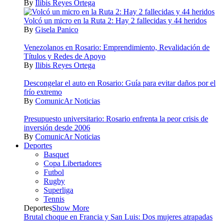
By
Ilibis Reyes Ortega
Volcó un micro en la Ruta 2: Hay 2 fallecidas y 44 heridos
By
Gisela Panico
Venezolanos en Rosario: Emprendimiento, Revalidación de
Títulos y Redes de Apoyo
By
Ilibis Reyes Ortega
Descongelar el auto en Rosario: Guía para evitar daños por el
frío extremo
By
ComunicAr Noticias
Presupuesto universitario: Rosario enfrenta la peor crisis de
inversión desde 2006
By
ComunicAr Noticias
Deportes
Basquet
Copa Libertadores
Futbol
Rugby
Superliga
Tennis
Deportes
Show More
Brutal choque en Francia y San Luis: Dos mujeres atrapadas