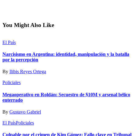
You Might Also Like
El País
Narcisismo en Argentina: identidad, manipulación y la batalla
por la percepción
By
Ilibis Reyes Ortega
Policiales
Megaoperativo en Roldán: Secuestro de $10M y arsenal bélico
enterrado
By
Gustavo Gabriel
El País
Policiales
Culpable por el crimen de Kim Gómez: Fallo clave en Tribunal