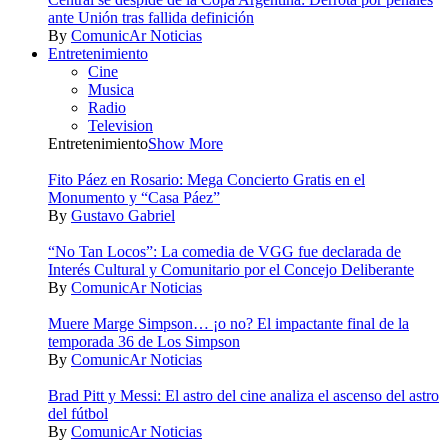
ante Unión tras fallida definición
By
ComunicAr Noticias
Entretenimiento
Cine
Musica
Radio
Television
Entretenimiento
Show More
Fito Páez en Rosario: Mega Concierto Gratis en el
Monumento y “Casa Páez”
By
Gustavo Gabriel
“No Tan Locos”: La comedia de VGG fue declarada de
Interés Cultural y Comunitario por el Concejo Deliberante
By
ComunicAr Noticias
Muere Marge Simpson… ¡o no? El impactante final de la
temporada 36 de Los Simpson
By
ComunicAr Noticias
Brad Pitt y Messi: El astro del cine analiza el ascenso del astro
del fútbol
By
ComunicAr Noticias