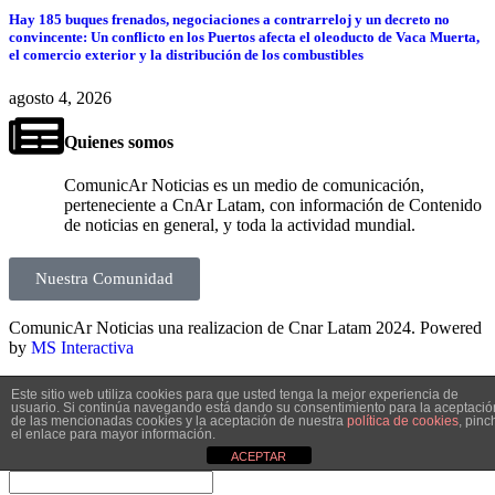
Hay 185 buques frenados, negociaciones a contrarreloj y un decreto no
convincente: Un conflicto en los Puertos afecta el oleoducto de Vaca Muerta,
el comercio exterior y la distribución de los combustibles
agosto 4, 2026
Quienes somos
ComunicAr Noticias es un medio de comunicación,
perteneciente a CnAr Latam, con información de Contenido
de noticias en general, y toda la actividad mundial.
Nuestra Comunidad
ComunicAr Noticias una realizacion de Cnar Latam 2024. Powered
by
MS Interactiva
Welcome Back!
Este sitio web utiliza cookies para que usted tenga la mejor experiencia de
usuario. Si continúa navegando está dando su consentimiento para la aceptació
Sign in to your account
de las mencionadas cookies y la aceptación de nuestra
política de cookies
, pinc
el enlace para mayor información.
ACEPTAR
Nombre de usuario o correo electrónico