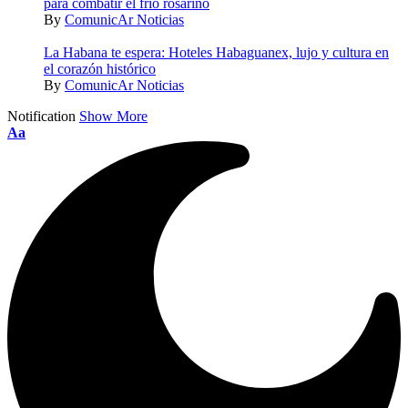
para combatir el frío rosarino
By
ComunicAr Noticias
La Habana te espera: Hoteles Habaguanex, lujo y cultura en
el corazón histórico
By
ComunicAr Noticias
Notification
Show More
Aa