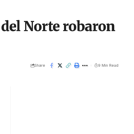
del Norte robaron
Share
9 Min Read