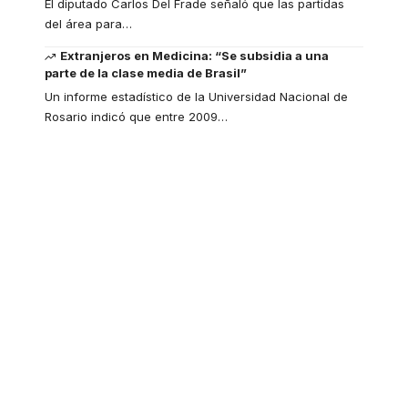
El diputado Carlos Del Frade señaló que las partidas
del área para
…
Extranjeros en Medicina: “Se subsidia a una
parte de la clase media de Brasil”
Un informe estadístico de la Universidad Nacional de
Rosario indicó que entre 2009
…
Your one-stop
resource for medical
news and education.
Your one-stop resource for
medical news and education.