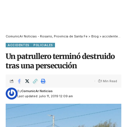
ComunicAr Noticias - Rosario, Provincia de Santa Fe
>
Blog
>
accidentes
>
Un
ACCIDENTES
POLICIALES
Un patrullero terminó destruido
tras una persecución
1 Min Read
By
ComunicAr Noticias
Last updated: julio 11, 2019 12:09 am