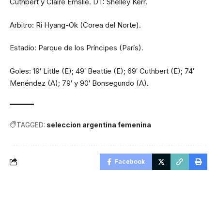
Cuthbert y Claire Emslie. DT: Shelley Kerr.
Arbitro: Ri Hyang-Ok (Corea del Norte).
Estadio: Parque de los Príncipes (París).
Goles: 19′ Little (E); 49′ Beattie (E); 69′ Cuthbert (E); 74′
Menéndez (A); 79′ y 90′ Bonsegundo (A).
TAGGED:
seleccion argentina femenina
Facebook