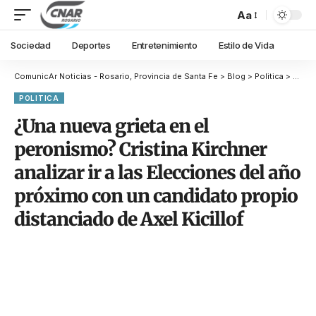
Aa
Sociedad
Deportes
Entretenimiento
Estilo de Vida
ComunicAr Noticias - Rosario, Provincia de Santa Fe
>
Blog
>
Politica
>
¿Una n
POLITICA
¿Una nueva grieta en el
peronismo? Cristina Kirchner
analizar ir a las Elecciones del año
próximo con un candidato propio
distanciado de Axel Kicillof