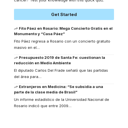
cancer? Test your knowledge with this quick quiz.
Get Started
Fito Páez en Rosario: Mega Concierto Gratis en el
Monumento y “Casa Páez”
Fito Páez regresa a Rosario con un concierto gratuito
masivo en el
…
Presupuesto 2019 de Santa Fe: cuestionan la
reducción en Medio Ambiente
El diputado Carlos Del Frade señaló que las partidas
del área para
…
Extranjeros en Medicina: “Se subsidia a una
parte de la clase media de Brasil”
Un informe estadístico de la Universidad Nacional de
Rosario indicó que entre 2009
…