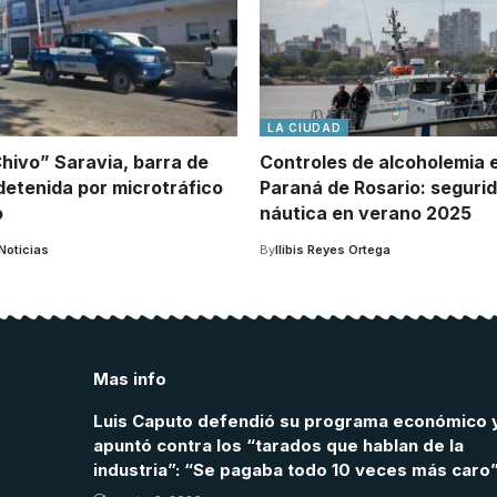
LA CIUDAD
Chivo” Saravia, barra de
Controles de alcoholemia e
detenida por microtráfico
Paraná de Rosario: seguri
o
náutica en verano 2025
Noticias
By
Ilibis Reyes Ortega
Mas info
Luis Caputo defendió su programa económico 
apuntó contra los “tarados que hablan de la
industria”: “Se pagaba todo 10 veces más caro