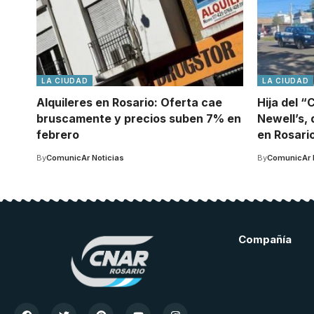
LA CIUDAD
LA CIUDAD
Alquileres en Rosario: Oferta cae
Hija del “
bruscamente y precios suben 7% en
Newell’s, 
febrero
en Rosari
By
ComunicAr Noticias
By
ComunicAr 
Compañía