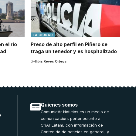
LA CIUDAD
n el río
Preso de alto perfil en Piñero se
dad
traga un tenedor y es hospitalizado
By
Ilibis Reyes Ortega
Quienes somos
ComunicAr Noticias es un medio de
y
comunicación, perteneciente a
CnAr Latam, con información de
”
Contenido de noticias en general, y