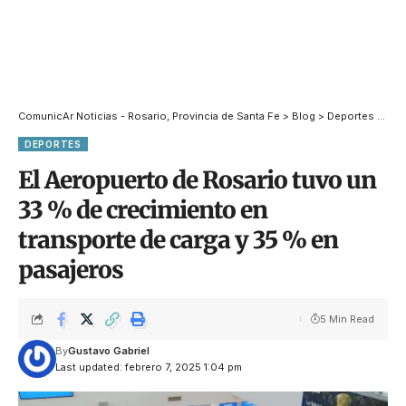
ComunicAr Noticias - Rosario, Provincia de Santa Fe
>
Blog
>
Deportes
>
Dep
DEPORTES
El Aeropuerto de Rosario tuvo un
33 % de crecimiento en
transporte de carga y 35 % en
pasajeros
5 Min Read
By
Gustavo Gabriel
Last updated: febrero 7, 2025 1:04 pm