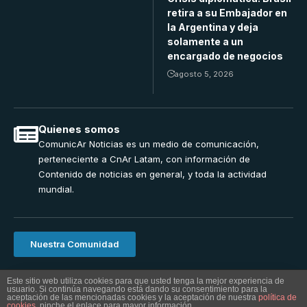
retira a su Embajador en
la Argentina y deja
solamente a un
encargado de negocios
agosto 5, 2026
Quienes somos
ComunicAr Noticias es un medio de comunicación,
perteneciente a CnAr Latam, con información de
Contenido de noticias en general, y toda la actividad
mundial.
Nuestra Comunidad
ComunicAr Noticias una realizacion de Cnar Latam 2024.
Este sitio web utiliza cookies para que usted tenga la mejor experiencia de
usuario. Si continúa navegando está dando su consentimiento para la
Powered by
MS Interactiva
Al utilizar este sitio, usted acepta la
Política de
aceptación de las mencionadas cookies y la aceptación de nuestra
política de
Accept
cookies
Privacidad
, pinche el enlace para mayor información.
y
Términos de Uso
.