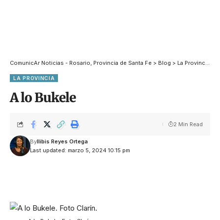
ComunicAr Noticias - Rosario, Provincia de Santa Fe
>
Blog
>
La Provincia
>
A
LA PROVINCIA
A lo Bukele
2 Min Read
By
Ilibis Reyes Ortega
Last updated: marzo 5, 2024 10:15 pm