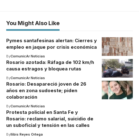
You Might Also Like
Pymes santafesinas alertan: Cierres y
empleo en jaque por crisis económica
By
ComunicAr Noticias
Rosario azotada: Ráfaga de 102 km/h
causa estragos y bloquea rutas
By
ComunicAr Noticias
Rosario: Desapareció joven de 26
años en zona sudoeste; piden
colaboración
By
ComunicAr Noticias
Protesta policial en Santa Fe y
Rosario: reclamo salarial, suicidio de
un suboficial y tensión en las calles
By
Ilibis Reyes Ortega