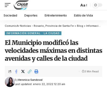
Aa
Sociedad
Deportes
Entretenimiento
Estilo de Vida
ComunicAr Noticias - Rosario, Provincia de Santa Fe
>
Blog
>
Información General
INFORMACIÓN GENERAL
LA CIUDAD
El Municipio modificó las
velocidades máximas en distintas
avenidas y calles de la ciudad
3 Min Read
By
Veronica Sandoval
Last updated: enero 22, 2022 12:20 am