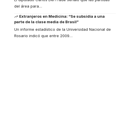
del área para
…
Extranjeros en Medicina: “Se subsidia a una
parte de la clase media de Brasil”
Un informe estadístico de la Universidad Nacional de
Rosario indicó que entre 2009
…
Your one-stop
resource for medical
news and education.
Your one-stop resource for
medical news and education.