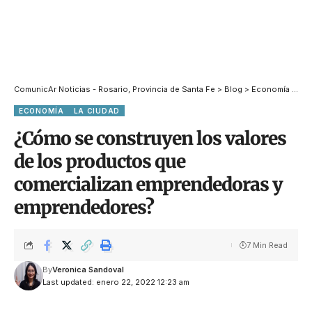
ComunicAr Noticias - Rosario, Provincia de Santa Fe
>
Blog
>
Economía
>
¿Có
ECONOMÍA
LA CIUDAD
¿Cómo se construyen los valores
de los productos que
comercializan emprendedoras y
emprendedores?
7 Min Read
By
Veronica Sandoval
Last updated: enero 22, 2022 12:23 am