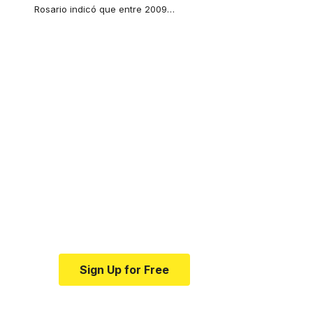
Rosario indicó que entre 2009
…
Your one-stop
resource for medical
news and education.
Your one-stop resource for
medical news and education.
Sign Up for Free