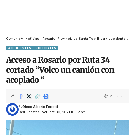
ComunicAr Noticias - Rosario, Provincia de Santa Fe
>
Blog
>
accidentes
>
Ac
ACCIDENTES
POLICIALES
Acceso a Rosario por Ruta 34
cortado “Volco un camión con
acoplado “
1 Min Read
By
Diego Alberto Ferretti
Last updated: octubre 30, 2021 10:02 pm