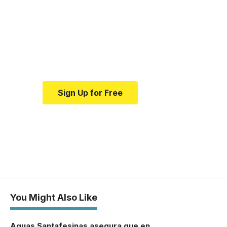
resource for medical
news and education.
Your one-stop resource for
medical news and education.
Sign Up for Free
You Might Also Like
Aguas Santafesinas asegura que en