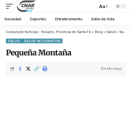
Aa
Sociedad
Deportes
Entretenimiento
Estilo de Vida
ComunicAr Noticias - Rosario, Provincia de Santa Fe
>
Blog
>
Salud
>
Salud Integrativa
SALUD
SALUD INTEGRATIVA
Pequeña Montaña
4 Min Read