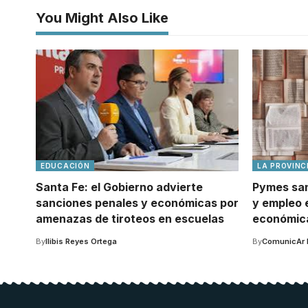
You Might Also Like
EDUCACIÓN
LA PROVINC
Santa Fe: el Gobierno advierte
Pymes san
sanciones penales y económicas por
y empleo e
amenazas de tiroteos en escuelas
económic
By
Ilibis Reyes Ortega
By
ComunicAr 