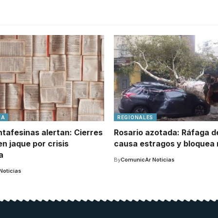
IA
REGIONALES
tafesinas alertan: Cierres
Rosario azotada: Ráfaga d
n jaque por crisis
causa estragos y bloquea 
a
By
ComunicAr Noticias
Noticias