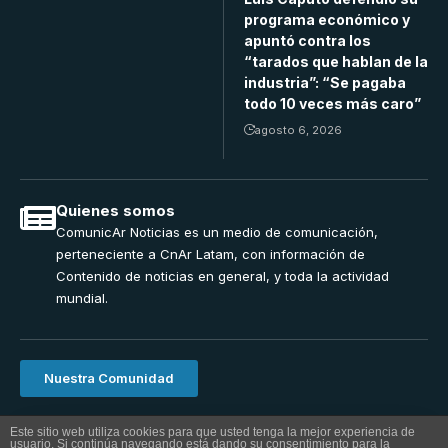
programa económico y
apuntó contra los
“tarados que hablan de la
industria”: “Se pagaba
todo 10 veces más caro”
agosto 6, 2026
Quienes somos
ComunicAr Noticias es un medio de comunicación,
perteneciente a CnAr Latam, con información de
Contenido de noticias en general, y toda la actividad
mundial.
Nuestra Comunidad
ComunicAr Noticias una realizacion de Cnar Latam 2024.
Este sitio web utiliza cookies para que usted tenga la mejor experiencia de
usuario. Si continúa navegando está dando su consentimiento para la