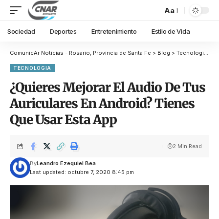
Aa
Sociedad
Deportes
Entretenimiento
Estilo de Vida
ComunicAr Noticias - Rosario, Provincia de Santa Fe
>
Blog
>
Tecnologia
>
¿Q
TECNOLOGIA
¿Quieres Mejorar El Audio De Tus
Auriculares En Android? Tienes
Que Usar Esta App
2 Min Read
By
Leandro Ezequiel Bea
Last updated: octubre 7, 2020 8:45 pm