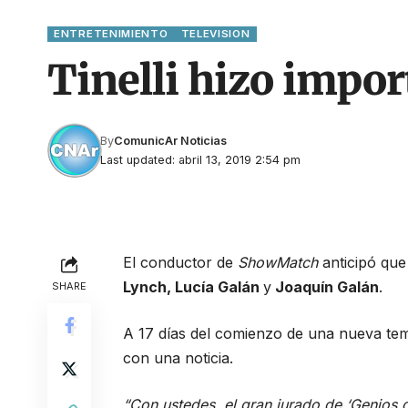
ENTRETENIMIENTO
TELEVISION
Tinelli hizo impor
By
ComunicAr Noticias
Last updated: abril 13, 2019 2:54 pm
El conductor de
ShowMatch
anticipó que
Lynch, Lucía Galán
y
Joaquín Galán
.
SHARE
A 17 días del comienzo de una nueva te
con una noticia.
“Con ustedes, el gran jurado de ‘Genios d