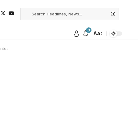
3
Aa
entes