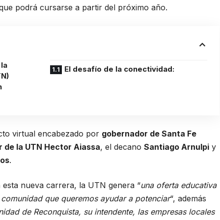
 que podrá cursarse a partir del próximo año.
la
El desafío de la conectividad:
TN)
n
acto virtual encabezado por
gobernador de Santa Fe
r de la UTN Hector Aiassa
, el decano
Santiago Arnulpi
y
jos
.
n esta nueva carrera, la UTN genera “
una oferta educativa
su comunidad que queremos ayudar a potenciar
“, además
idad de Reconquista, su intendente, las empresas locales