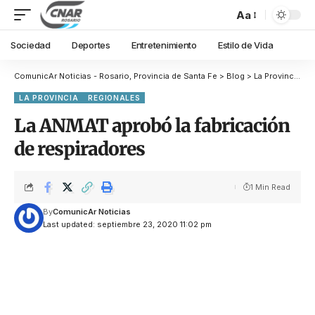
Aa
Sociedad
Deportes
Entretenimiento
Estilo de Vida
ComunicAr Noticias - Rosario, Provincia de Santa Fe
>
Blog
>
La Provincia
>
R
LA PROVINCIA
REGIONALES
La ANMAT aprobó la fabricación
de respiradores
1 Min Read
By
ComunicAr Noticias
Last updated: septiembre 23, 2020 11:02 pm