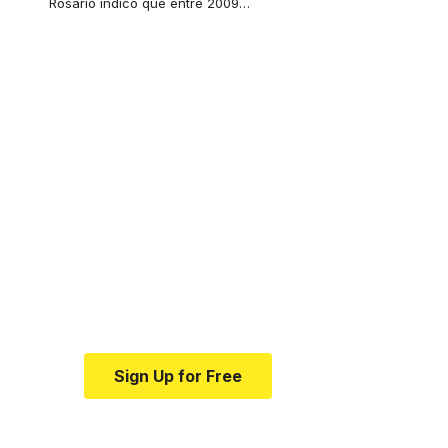
Rosario indicó que entre 2009
…
Your one-stop
resource for medical
news and education.
Your one-stop resource for
medical news and education.
Sign Up for Free