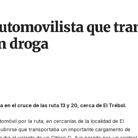
automovilista que tr
on droga
 en el cruce de las ruta 13 y 20, cerca de El Trébol.
óvil por la ruta, en cercanías de la localidad de El
cubrirse que transportaba un importante cargamento de
e iba al volante de un Citöen C·, fue parado por un control