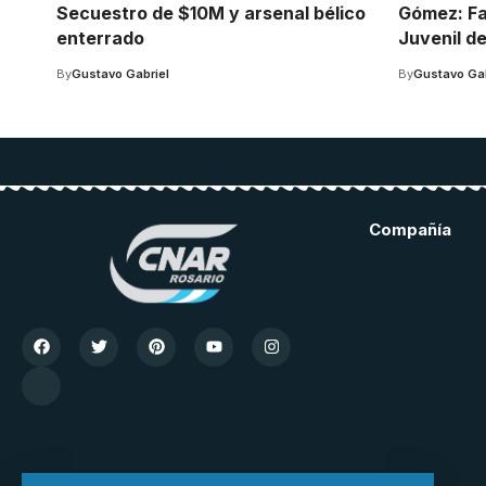
Secuestro de $10M y arsenal bélico
Gómez: Fal
enterrado
Juvenil de
By
Gustavo Gabriel
By
Gustavo Gab
Compañía