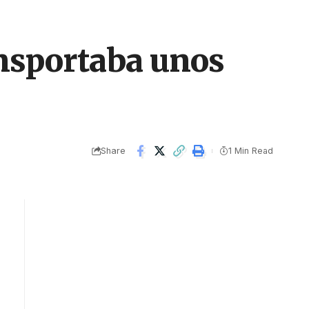
ansportaba unos
Share
1 Min Read