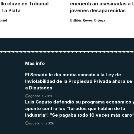
lo clave en Tribunal
encuentran asesinadas a 
 La Plata
jóvenes desaparecidas
riel
By
Ilibis Reyes Ortega
Mas info
El Senado le dio media sanción a la Ley de
Inviolabilidad de la Propiedad Privada ahora se 
a Diputados
agosto 7, 2026
Luis Caputo defendió su programa económico 
apuntó contra los “tarados que hablan de la
industria”: “Se pagaba todo 10 veces más caro
agosto 6, 2026