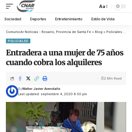
Aa
Sociedad
Deportes
Entretenimiento
Estilo de Vida
ComunicAr Noticias - Rosario, Provincia de Santa Fe
>
Blog
>
Policiales
>
Ent
POLICIALES
Entradera a una mujer de 75 años
cuando cobra los alquileres
2 Min Read
By
Walter Javier Avendaño
Last updated: septiembre 4, 2020 8:50 pm