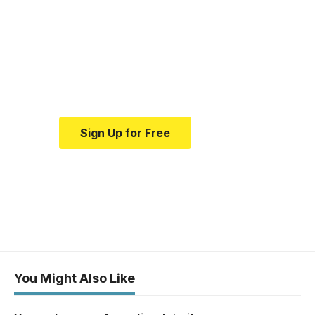
resource for medical
news and education.
Your one-stop resource for
medical news and education.
Sign Up for Free
You Might Also Like